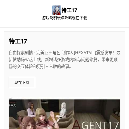
特工17
游戏说明
玩法攻略
现在下载
特工17
自由探索剧情 · 完美亚洲角色,制作人[HEXATAIL]震撼发布！最
新赞助码火热上线，新增诸多游戏内容与问题修复，带来更顺
畅的交互体验和更引人入胜的故事。
现在下载