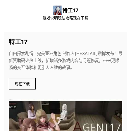
特工17
游戏说明
玩法攻略
现在下载
特工17
自由探索剧情 · 完美亚洲角色,制作人[HEXATAIL]震撼发布！最
新赞助码火热上线，新增诸多游戏内容与问题修复，带来更顺
畅的交互体验和更引人入胜的故事。
现在下载