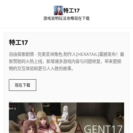
特工17
游戏说明
玩法攻略
现在下载
特工17
自由探索剧情 · 完美亚洲角色,制作人[HEXATAIL]震撼发布！最
新赞助码火热上线，新增诸多游戏内容与问题修复，带来更顺
畅的交互体验和更引人入胜的故事。
现在下载