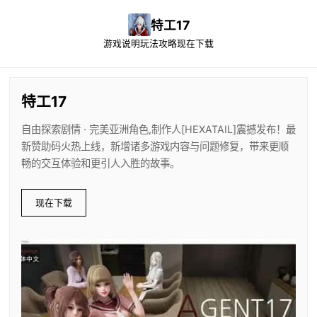
特工17
游戏说明
玩法攻略
现在下载
特工17
自由探索剧情 · 完美亚洲角色,制作人[HEXATAIL]震撼发布！最
新赞助码火热上线，新增诸多游戏内容与问题修复，带来更顺
畅的交互体验和更引人入胜的故事。
现在下载