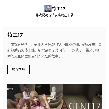
特工17
游戏说明
玩法攻略
现在下载
特工17
自由探索剧情 · 完美亚洲角色,制作人[HEXATAIL]震撼发布！最
新赞助码火热上线，新增诸多游戏内容与问题修复，带来更顺
畅的交互体验和更引人入胜的故事。
现在下载