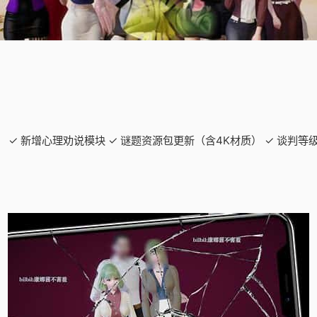
： ✓ 新增心理劝说模块 ✓ 谜题资源包更新（含4K材质） ✓ 谈判等